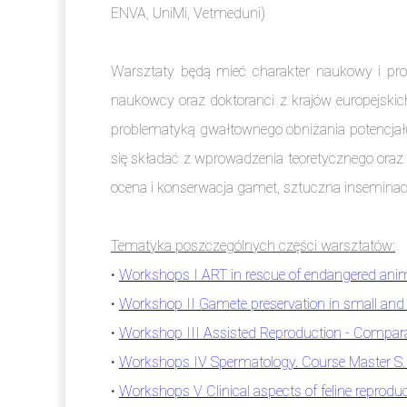
ENVA, UniMi, Vetmeduni)
Warsztaty będą mieć charakter naukowy i pr
naukowcy oraz doktoranci z krajów europejski
problematyką gwałtownego obniżania potencjału
się składać z wprowadzenia teoretycznego oraz 
ocena i konserwacja gamet, sztuczna inseminac
Tematyka poszczególnych części warsztatów:
•
Workshops I ART in rescue of endangered anim
•
Workshop II Gamete preservation in small and 
•
Workshop III Assisted Reproduction - Compara
•
Workshops IV Spermatology. Course Master S.
•
Workshops V Clinical aspects of feline reprod