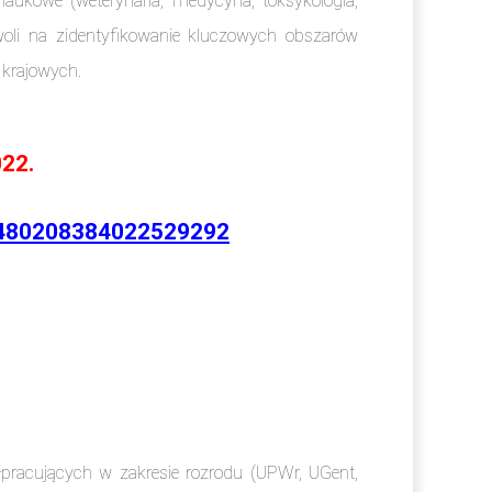
naukowe (weterynaria, medycyna, toksykologia,
woli na zidentyfikowanie kluczowych obszarów
 krajowych.
022.
r/2480208384022529292
pracujących w zakresie rozrodu (UPWr, UGent,