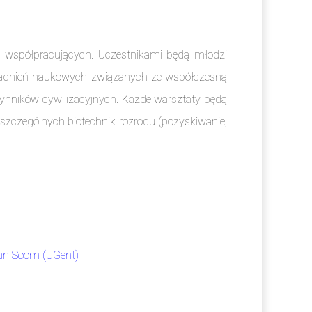
 współpracujących. Uczestnikami będą młodzi
zagadnień naukowych związanych ze współczesną
zynników cywilizacyjnych. Każde warsztaty będą
oszczególnych biotechnik rozrodu (pozyskiwanie,
van Soom (UGent)