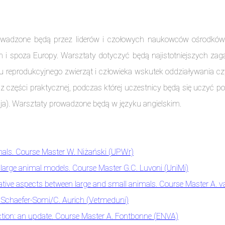
owadzone będą przez liderów i czołowych naukowców ośrodków
ch i spoza Europy. Warsztaty dotyczyć będą najistotniejszych 
 reprodukcyjnego zwierząt i człowieka wskutek oddziaływania c
z części praktycznej, podczas której uczestnicy będą się uczyć p
ja). Warsztaty prowadzone będą w języku angielskim.
als. Course Master W. Niżański (UPWr)
large animal models. Course Master G.C. Luvoni (UniMi)
tive aspects between large and small animals. Course Master A. 
 Schaefer-Somi/C. Aurich (Vetmeduni)
uction: an update. Course Master A. Fontbonne (ENVA)