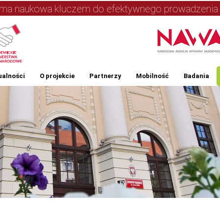
orma naukowa kluczem do efektywnego prowadzenia
ualności
O projekcie
Partnerzy
Mobilność
Badania