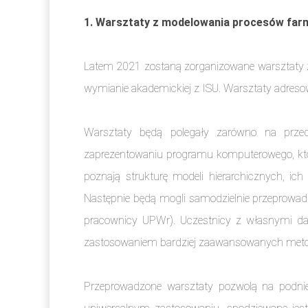
1. Warsztaty z modelowania procesów far
Latem 2021 zostaną zorganizowane warsztaty z 
wymianie akademickiej z ISU. Warsztaty adreso
Warsztaty będą polegały zarówno na przed
zaprezentowaniu programu komputerowego, który
poznają strukturę modeli hierarchicznych, i
Następnie będą mogli samodzielnie przeprowadz
pracownicy UPWr). Uczestnicy z własnymi d
zastosowaniem bardziej zaawansowanych meto
Przeprowadzone warsztaty pozwolą na podnie