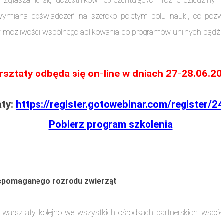
zgłaszanie się uczestników reprezentujących różne dziedziny 
e wymiana doświadczeń na szeroko pojętym polu nauki, co poz
zy możliwości wspólnego aplikowania do programów unijnych bądź
sztaty odbęda się on-line w dniach 27-28.06.2
aty:
https://register.gotowebinar.com/registe
Pobierz program szkolenia
wspomaganego rozrodu zwierząt
arsztaty kolejno we wszystkich ośrodkach partnerskich współ