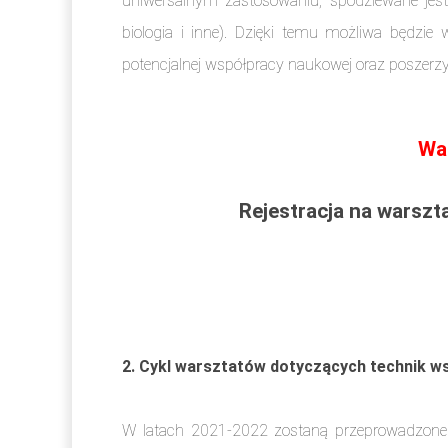
uniwersalnym zastosowaniu, spodziewane jest 
biologia i inne). Dzięki temu możliwa będzi
potencjalnej współpracy naukowej oraz poszer
War
Rejestracja na warszt
2. Cykl warsztatów dotyczących technik 
W latach 2021-2022 zostaną przeprowadzone w